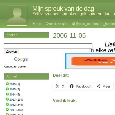
Mijn spreuk van de dag
Zelf verzonnen spreuken, geïnspireerd door al
Home
Over deze site
@@post_notification_header
2006-11-05
Zoeken
Lie
in elke
rel
Aangepast zoeken
Deel dit:
Archief
2019
(1)
X
Facebook
Meer
2015
(3)
2014
(5)
2013
(134)
Vind ik leuk:
2012
(346)
2011
(359)