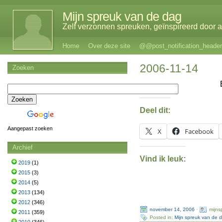
Mijn spreuk van de dag
Zelf verzonnen spreuken, geïnspireerd door al
Home
Over deze site
@@post_notification_header
2006-11-14
Zoeken
Deel dit:
Aangepast zoeken
X
Facebook
Archief
Vind ik leuk:
2019
(1)
2015
(3)
2014
(5)
2013
(134)
2012
(346)
november 14, 2006
·
mijns
2011
(359)
Posted in:
Mijn spreuk van de 