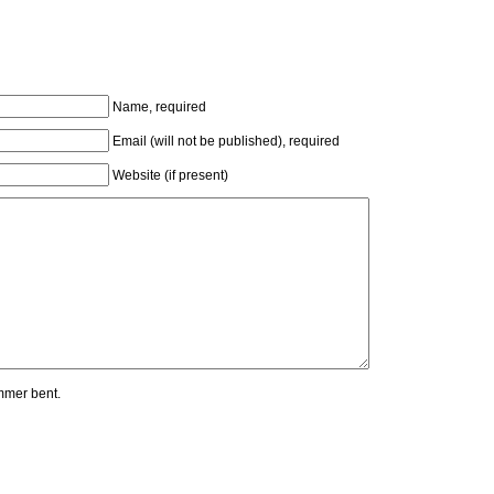
Name, required
Email (will not be published), required
Website (if present)
mmer bent.