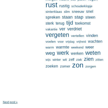
rust
rustig
schouderklopje
sneeuw
snel
sinterklaas
slim
stap
staan
spreken
steen
tijd
terug
toekomst
sterk
ver
verdriet
vakantie
vergeten
vinden
vertellen
wachten
voelen
voor
vrijdag
vrijheid
warmte
weer
warm
weekend
werk
weten
weg
werken
zien
zelf
wit
winter
ziek
wijs
zitten
zon
zoeken
zomer
zorgen
Next post »