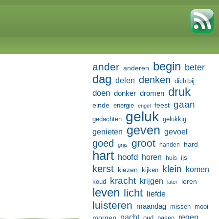
begin
ander
beter
anderen
dag
denken
delen
dichtbij
druk
doen
donker
dromen
gaan
einde
feest
energie
engel
geluk
gedachten
gelukkig
geven
genieten
gevoel
groot
goed
hard
handen
grijs
hart
hoofd
horen
ijs
huis
kerst
klein
komen
kiezen
kijken
kracht
krijgen
leren
koud
later
leven
licht
liefde
luisteren
maandag
missen
mooi
nacht
regen
morgen
oud
pasen