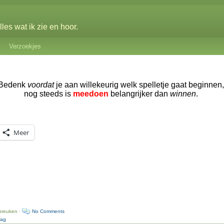
les wat ik zie en hoor.
Verzoekjes
Bedenk
voordat
je aan willekeurig welk spelletje gaat beginnen,
nog steeds is
meedoen
belangrijker dan
winnen
.
Meer
preuken ·
No Comments
dag