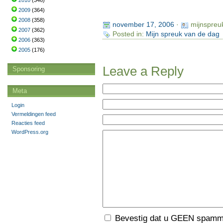
2010
(346)
2009
(364)
2008
(358)
november 17, 2006
·
mijnspreu
2007
(362)
Posted in:
Mijn spreuk van de dag
2006
(363)
2005
(176)
Leave a Reply
Sponsoring
Meta
Login
Vermeldingen feed
Reacties feed
WordPress.org
Bevestig dat u GEEN spamme