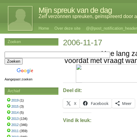
Mijn spreuk van de dag
Zelf verzonnen spreuken, geïnspireerd door al
Home
Over deze site
@@post_notification_header
2006-11-17
Zoeken
Hoe lang za
voordat met vraagt wa
Aangepast zoeken
Deel dit:
Archief
2019
(1)
X
Facebook
Meer
2015
(3)
2014
(5)
2013
(134)
Vind ik leuk:
2012
(346)
2011
(359)