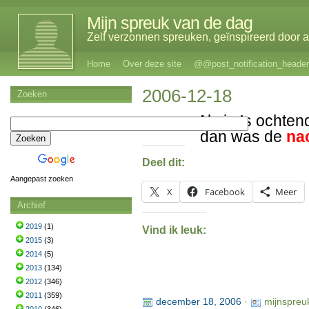
Mijn spreuk van de dag
Zelf verzonnen spreuken, geïnspireerd door al
Home
Over deze site
@@post_notification_header
2006-12-18
Zoeken
Als je ’s ochten
dan was de
na
Deel dit:
Aangepast zoeken
X
Facebook
Meer
Archief
2019
(1)
Vind ik leuk:
2015
(3)
2014
(5)
2013
(134)
2012
(346)
2011
(359)
december 18, 2006
·
mijnspreu