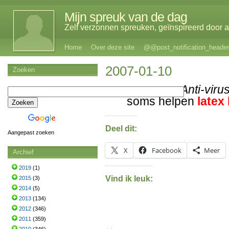
Mijn spreuk van de dag
Zelf verzonnen spreuken, geïnspireerd door al
Home
Over deze site
@@post_notification_header
2007-01-10
Zoeken
Anti-viru
soms helpen
latex
Deel dit:
Aangepast zoeken
X
Facebook
Meer
Archief
2019
(1)
Vind ik leuk:
2015
(3)
2014
(5)
2013
(134)
2012
(346)
2011
(359)