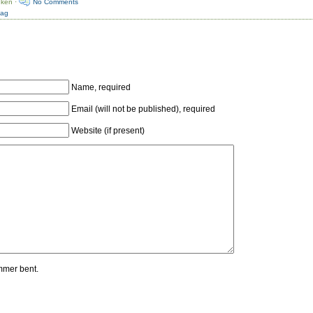
uken ·
No Comments
dag
Name, required
Email (will not be published), required
Website (if present)
mmer bent.