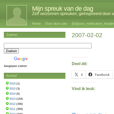
Mijn spreuk van de dag
Zelf verzonnen spreuken, geïnspireerd door al
Home
Over deze site
@@post_notification_header
2007-02-02
Zoeken
Deel dit:
Aangepast zoeken
X
Facebook
Archief
2019
(1)
Vind ik leuk:
2015
(3)
2014
(5)
2013
(134)
2012
(346)
2011
(359)