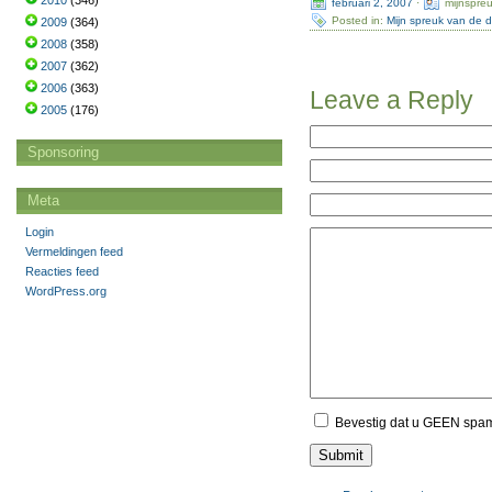
2010
(346)
februari 2, 2007
·
mijnspre
Posted in:
Mijn spreuk van de 
2009
(364)
2008
(358)
2007
(362)
2006
(363)
Leave a Reply
2005
(176)
Sponsoring
Meta
Login
Vermeldingen feed
Reacties feed
WordPress.org
Bevestig dat u GEEN spa