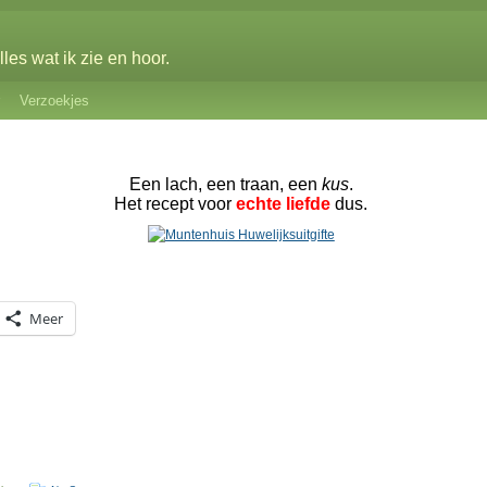
les wat ik zie en hoor.
Verzoekjes
Een lach, een traan, een
kus
.
Het recept voor
echte liefde
dus.
Meer