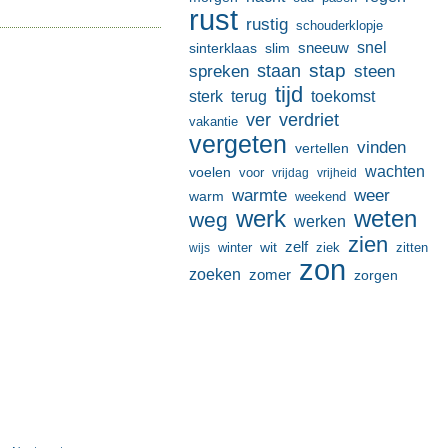
rust
rustig
schouderklopje
sneeuw
snel
sinterklaas
slim
stap
staan
spreken
steen
tijd
terug
toekomst
sterk
ver
verdriet
vakantie
vergeten
vinden
vertellen
wachten
voelen
voor
vrijdag
vrijheid
warmte
weer
warm
weekend
werk
weten
weg
werken
zien
zelf
wit
winter
ziek
wijs
zitten
zon
zoeken
zomer
zorgen