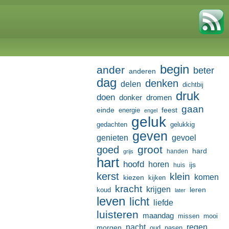
begin
ander
beter
anderen
dag
denken
delen
dichtbij
druk
doen
donker
dromen
gaan
einde
feest
energie
engel
geluk
gedachten
gelukkig
geven
genieten
gevoel
groot
goed
hard
handen
grijs
hart
hoofd
horen
ijs
huis
kerst
klein
komen
kiezen
kijken
kracht
krijgen
leren
koud
later
leven
licht
liefde
luisteren
maandag
missen
mooi
nacht
regen
morgen
oud
pasen