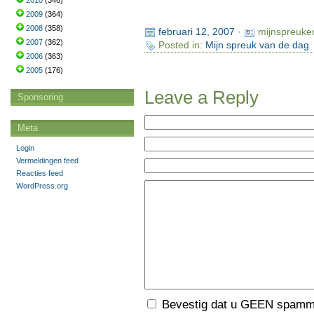
2010
(346)
2009
(364)
2008
(358)
februari 12, 2007
·
mijnspreuke
2007
(362)
Posted in:
Mijn spreuk van de dag
2006
(363)
2005
(176)
Leave a Reply
Sponsoring
Meta
Login
Vermeldingen feed
Reacties feed
WordPress.org
Bevestig dat u GEEN spamme