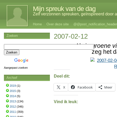
Mijn spreuk van de dag
Zelf verzonnen spreuken, geïnspireerd door al
Home
Over deze site
@@post_notification_header
2007-02-12
Zoeken
Als je
groene v
zeg het 
Aangepast zoeken
Deel dit:
Archief
2019
(1)
X
Facebook
Meer
2015
(3)
2014
(5)
Vind ik leuk:
2013
(134)
2012
(346)
2011
(359)