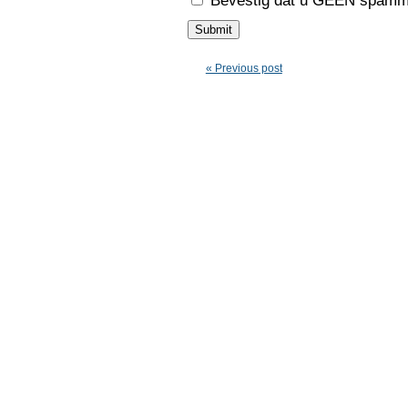
Bevestig dat u GEEN spamme
« Previous post