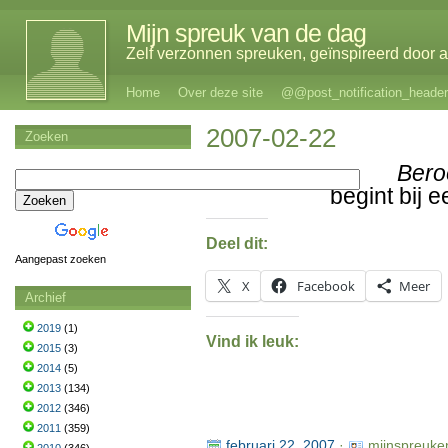
Mijn spreuk van de dag
Zelf verzonnen spreuken, geïnspireerd door al
Home
Over deze site
@@post_notification_header
2007-02-22
Zoeken
Ber
begint bij 
Deel dit:
Aangepast zoeken
X
Facebook
Meer
Archief
2019
(1)
Vind ik leuk:
2015
(3)
2014
(5)
2013
(134)
2012
(346)
2011
(359)
februari 22, 2007
·
mijnspreuke