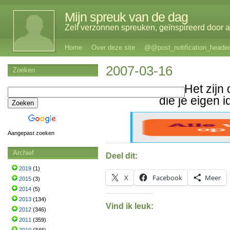
Mijn spreuk van de dag
Zelf verzonnen spreuken, geïnspireerd door al
Home
Over deze site
@@post_notification_header
2007-03-16
Zoeken
Het zijn
die je eigen i
Aangepast zoeken
Archief
Deel dit:
2019
(1)
X
Facebook
Meer
2015
(3)
2014
(5)
2013
(134)
Vind ik leuk:
2012
(346)
2011
(359)