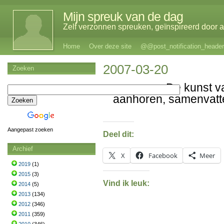
Mijn spreuk van de dag
Zelf verzonnen spreuken, geïnspireerd door al
Home
Over deze site
@@post_notification_header
2007-03-20
Zoeken
De kunst v
aanhoren, samenvatt
Aangepast zoeken
Deel dit:
Archief
X
Facebook
Meer
2019
(1)
2015
(3)
Vind ik leuk:
2014
(5)
2013
(134)
2012
(346)
2011
(359)