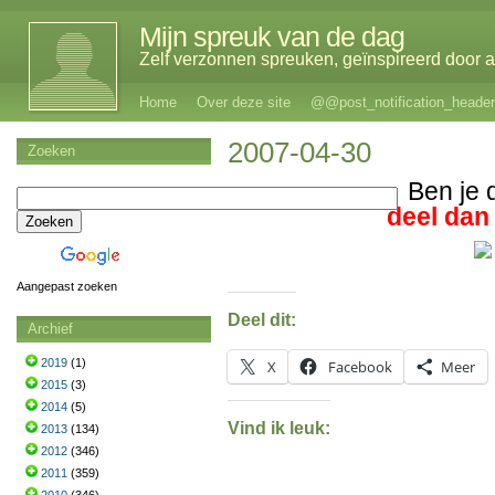
Mijn spreuk van de dag
Zelf verzonnen spreuken, geïnspireerd door al
Home
Over deze site
@@post_notification_header
2007-04-30
Zoeken
Ben je 
deel dan
Aangepast zoeken
Deel dit:
Archief
2019
(1)
X
Facebook
Meer
2015
(3)
2014
(5)
Vind ik leuk:
2013
(134)
2012
(346)
2011
(359)