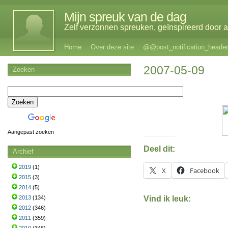
Mijn spreuk van de dag
Zelf verzonnen spreuken, geïnspireerd door al
Home
Over deze site
@@post_notification_header
2007-05-09
Zoeken
Aangepast zoeken
Deel dit:
Archief
2019
(1)
X
Facebook
2015
(3)
2014
(5)
Vind ik leuk:
2013
(134)
2012
(346)
2011
(359)