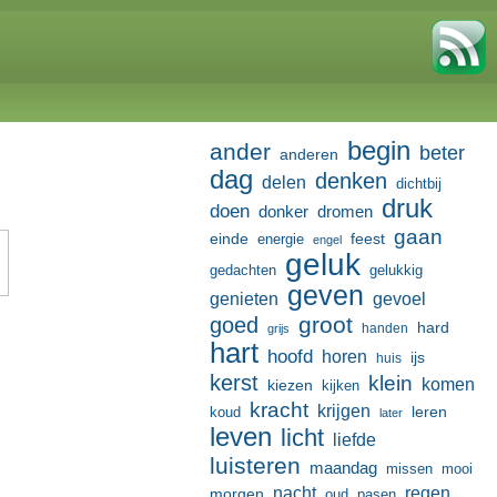
begin
ander
beter
anderen
dag
denken
delen
dichtbij
druk
doen
donker
dromen
gaan
einde
feest
energie
engel
geluk
gedachten
gelukkig
geven
genieten
gevoel
groot
goed
hard
handen
grijs
hart
hoofd
horen
ijs
huis
kerst
klein
komen
kiezen
kijken
kracht
krijgen
leren
koud
later
leven
licht
liefde
luisteren
maandag
missen
mooi
nacht
regen
morgen
oud
pasen