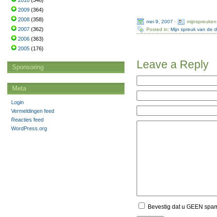
2010
(346)
2009
(364)
2008
(358)
mei 9, 2007
·
mijnspreuken
2007
(362)
Posted in:
Mijn spreuk van de 
2006
(363)
2005
(176)
Leave a Reply
Sponsoring
Meta
Login
Vermeldingen feed
Reacties feed
WordPress.org
Bevestig dat u GEEN spa