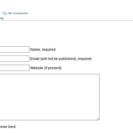
 ·
No Comments
dag
Name, required
Email (will not be published), required
Website (if present)
mmer bent.