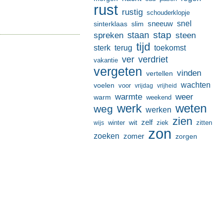
rust
rustig
schouderklopje
sneeuw
snel
sinterklaas
slim
stap
staan
spreken
steen
tijd
terug
toekomst
sterk
ver
verdriet
vakantie
vergeten
vinden
vertellen
wachten
voelen
voor
vrijdag
vrijheid
warmte
weer
warm
weekend
werk
weten
weg
werken
zien
zelf
wit
winter
ziek
wijs
zitten
zon
zoeken
zomer
zorgen