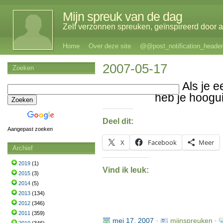
Mijn spreuk van de dag
Zelf verzonnen spreuken, geïnspireerd door al
Home
Over deze site
@@post_notification_header
2007-05-17
Zoeken
Als je 
heb je hoogu
Deel dit:
Aangepast zoeken
X
Facebook
Meer
Archief
2019
(1)
Vind ik leuk:
2015
(3)
2014
(5)
2013
(134)
2012
(346)
2011
(359)
mei 17, 2007
·
mijnspreuken ·