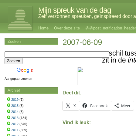
Mijn spreuk van de dag
Zelf verzonnen spreuken, geïnspireerd door al
Home
Over deze site
@@post_notification_header
2007-06-09
Zoeken
Het verschil tu
zit in de
in
Aangepast zoeken
Archief
Deel dit:
2019
(1)
X
Facebook
Meer
2015
(3)
2014
(5)
2013
(134)
Vind ik leuk:
2012
(346)
2011
(359)