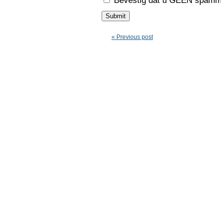
Bevestig dat u GEEN spamme
« Previous post