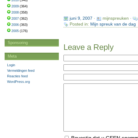
2010
(346)
2009
(364)
2008
(358)
juni 9, 2007
·
mijnspreuken ·
2007
(362)
Posted in:
Mijn spreuk van de dag
2006
(363)
2005
(176)
Sponsoring
Leave a Reply
Meta
Login
Vermeldingen feed
Reacties feed
WordPress.org