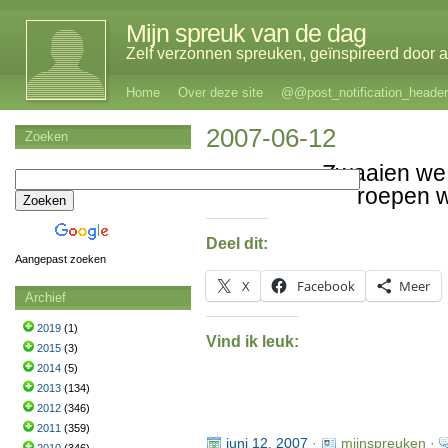
Mijn spreuk van de dag
Zelf verzonnen spreuken, geïnspireerd door al
Home
Over deze site
@@post_notification_header
2007-06-12
Zoeken
Zwaaien we
roepen 
Deel dit:
Aangepast zoeken
X
Facebook
Meer
Archief
2019
(1)
Vind ik leuk:
2015
(3)
2014
(5)
2013
(134)
2012
(346)
2011
(359)
juni 12, 2007
·
mijnspreuken ·