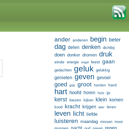
begin
ander
beter
anderen
dag
denken
delen
dichtbij
druk
doen
donker
dromen
gaan
einde
feest
energie
engel
geluk
gedachten
gelukkig
geven
genieten
gevoel
groot
goed
hard
handen
grijs
hart
hoofd
horen
ijs
huis
kerst
klein
komen
kiezen
kijken
kracht
krijgen
leren
koud
later
leven
licht
liefde
luisteren
maandag
missen
mooi
nacht
regen
morgen
oud
pasen