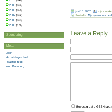
2010
(346)
2009
(364)
2008
(358)
juni 16, 2007
·
mijnspreuke
2007
(362)
Posted in:
Mijn spreuk van de 
2006
(363)
2005
(176)
Leave a Reply
Sponsoring
Meta
Login
Vermeldingen feed
Reacties feed
WordPress.org
Bevestig dat u GEEN spa