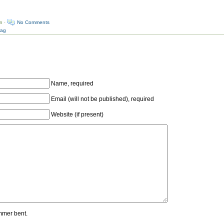
n ·
No Comments
dag
Name, required
Email (will not be published), required
Website (if present)
mmer bent.