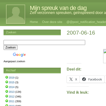
Mijn spreuk van de dag
Zelf verzonnen spreuken, geïnspireerd door al
Home
Over deze site
@@post_notification_header
2007-06-16
Zoeken
Aangepast zoeken
Deel dit:
Archief
2019
(1)
X
Facebook
2015
(3)
2014
(5)
Vind ik leuk:
2013
(134)
2012
(346)
2011
(359)