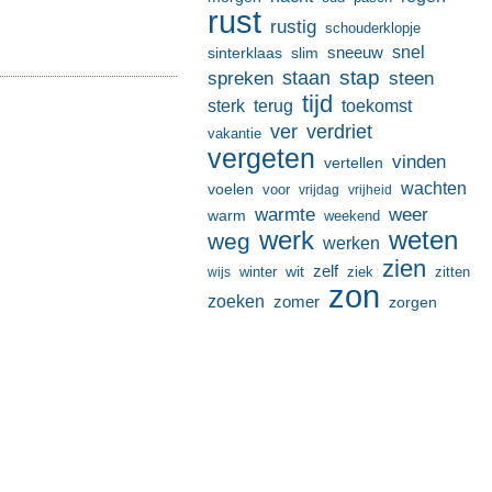
rust
rustig
schouderklopje
sneeuw
snel
sinterklaas
slim
stap
staan
spreken
steen
tijd
terug
toekomst
sterk
ver
verdriet
vakantie
vergeten
vinden
vertellen
wachten
voelen
voor
vrijdag
vrijheid
warmte
weer
warm
weekend
werk
weten
weg
werken
zien
zelf
wit
winter
ziek
wijs
zitten
zon
zoeken
zomer
zorgen