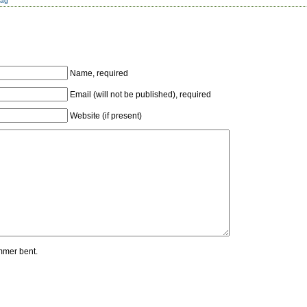
dag
Name, required
Email (will not be published), required
Website (if present)
mmer bent.