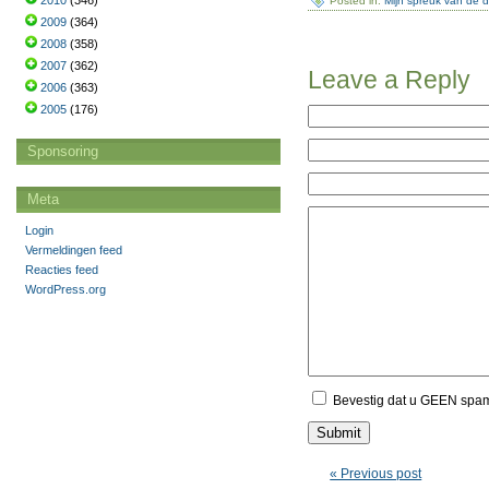
2010
(346)
Posted in:
Mijn spreuk van de 
2009
(364)
2008
(358)
2007
(362)
Leave a Reply
2006
(363)
2005
(176)
Sponsoring
Meta
Login
Vermeldingen feed
Reacties feed
WordPress.org
Bevestig dat u GEEN spa
« Previous post