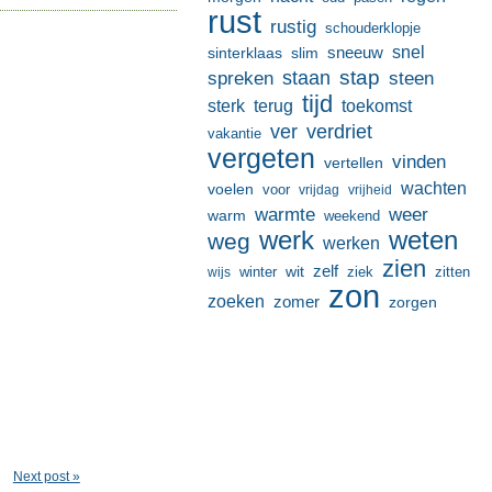
rust
rustig
schouderklopje
sneeuw
snel
sinterklaas
slim
stap
staan
spreken
steen
tijd
terug
toekomst
sterk
ver
verdriet
vakantie
vergeten
vinden
vertellen
wachten
voelen
voor
vrijdag
vrijheid
warmte
weer
warm
weekend
werk
weten
weg
werken
zien
zelf
wit
winter
ziek
wijs
zitten
zon
zoeken
zomer
zorgen
Next post »