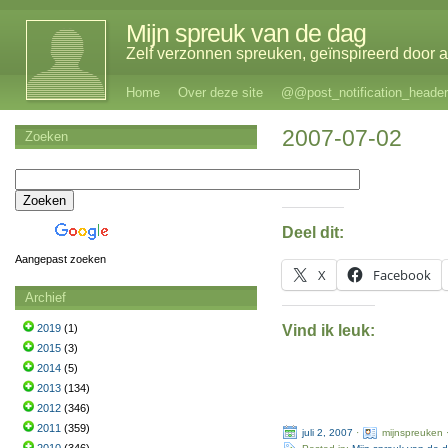
Mijn spreuk van de dag
Zelf verzonnen spreuken, geïnspireerd door al
Home
Over deze site
@@post_notification_header
2007-07-02
Zoeken
Deel dit:
Aangepast zoeken
X
Facebook
Archief
Vind ik leuk:
2019
(1)
2015
(3)
2014
(5)
2013
(134)
2012
(346)
2011
(359)
juli 2, 2007
·
mijnspreuken 