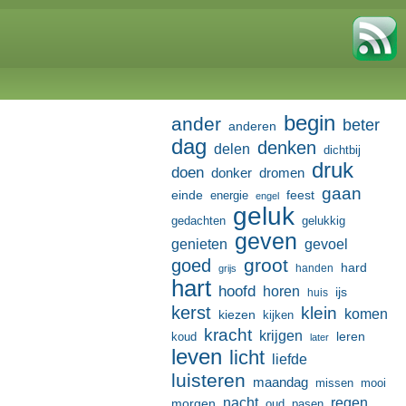
begin
ander
beter
anderen
dag
denken
delen
dichtbij
druk
doen
donker
dromen
gaan
einde
feest
energie
engel
geluk
gedachten
gelukkig
geven
genieten
gevoel
groot
goed
hard
handen
grijs
hart
hoofd
horen
ijs
huis
kerst
klein
komen
kiezen
kijken
kracht
krijgen
leren
koud
later
leven
licht
liefde
luisteren
maandag
missen
mooi
nacht
regen
morgen
oud
pasen