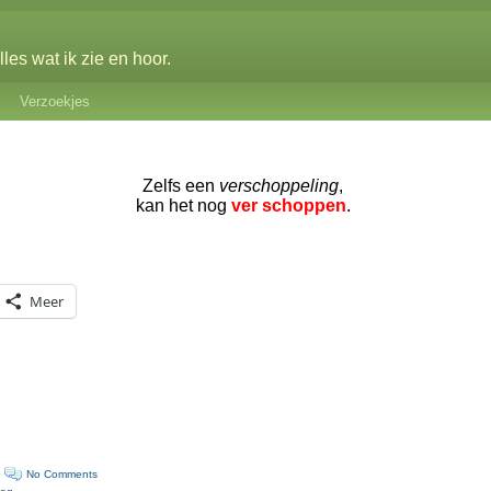
les wat ik zie en hoor.
Verzoekjes
Zelfs een
verschoppeling
,
kan het nog
ver schoppen
.
Meer
·
No Comments