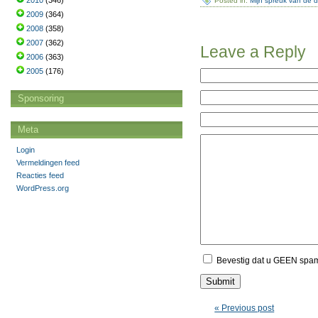
2010
(346)
Posted in:
Mijn spreuk van de 
2009
(364)
2008
(358)
2007
(362)
Leave a Reply
2006
(363)
2005
(176)
Sponsoring
Meta
Login
Vermeldingen feed
Reacties feed
WordPress.org
Bevestig dat u GEEN spa
« Previous post