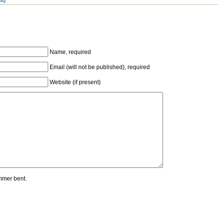
dag
Name, required
Email (will not be published), required
Website (if present)
mmer bent.