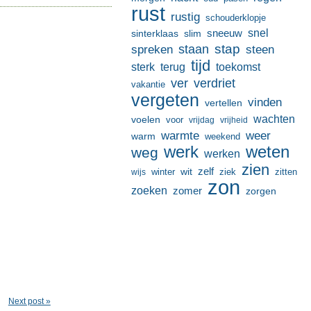
rust
rustig
schouderklopje
sneeuw
snel
sinterklaas
slim
stap
staan
spreken
steen
tijd
terug
toekomst
sterk
ver
verdriet
vakantie
vergeten
vinden
vertellen
wachten
voelen
voor
vrijdag
vrijheid
warmte
weer
warm
weekend
werk
weten
weg
werken
zien
zelf
wit
winter
ziek
wijs
zitten
zon
zoeken
zomer
zorgen
Next post »