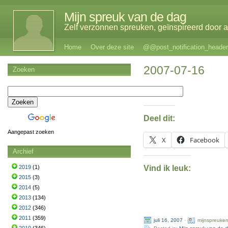
Mijn spreuk van de dag
Zelf verzonnen spreuken, geïnspireerd door al
Home
Over deze site
@@post_notification_header
2007-07-16
Zoeken
Deel dit:
Aangepast zoeken
X
Facebook
Archief
Vind ik leuk:
2019
(1)
2015
(3)
2014
(5)
2013
(134)
2012
(346)
2011
(359)
juli 16, 2007
·
mijnspreuke