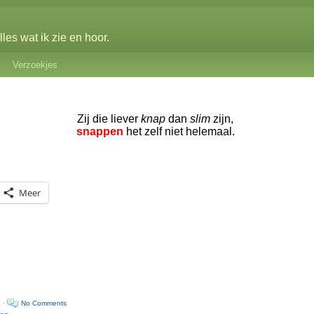
les wat ik zie en hoor.
Verzoekjes
Zij die liever
knap
dan
slim
zijn,
snappen
het zelf niet helemaal.
Meer
n ·
No Comments