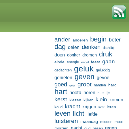
begin
ander
beter
anderen
dag
denken
delen
dichtbij
druk
doen
donker
dromen
gaan
einde
feest
energie
engel
geluk
gedachten
gelukkig
geven
genieten
gevoel
groot
goed
hard
handen
grijs
hart
hoofd
horen
ijs
huis
kerst
klein
komen
kiezen
kijken
kracht
krijgen
leren
koud
later
leven
licht
liefde
luisteren
maandag
missen
mooi
nacht
regen
morgen
oud
pasen