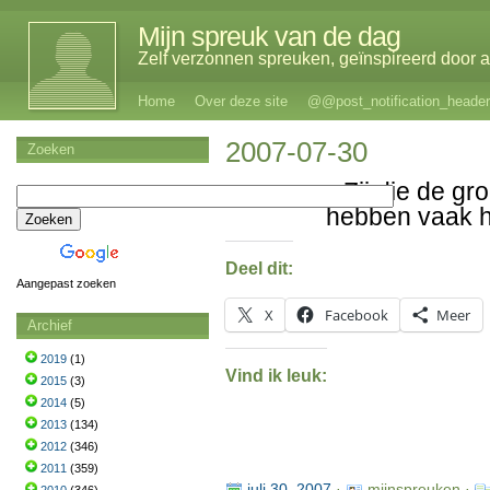
Mijn spreuk van de dag
Zelf verzonnen spreuken, geïnspireerd door al
Home
Over deze site
@@post_notification_header
2007-07-30
Zoeken
Zij die de gr
hebben vaak h
Deel dit:
Aangepast zoeken
X
Facebook
Meer
Archief
2019
(1)
Vind ik leuk:
2015
(3)
2014
(5)
2013
(134)
2012
(346)
2011
(359)
juli 30, 2007
·
mijnspreuken ·