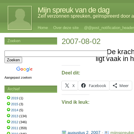
Mijn spreuk van de dag
Zelf verzonnen spreuken, geïnspireerd door al
Home
Over deze site
@@post_notification_header
2007-08-02
Zoeken
De krach
ligt vaak in 
Deel dit:
Aangepast zoeken
X
Facebook
Meer
Archief
2019
(1)
Vind ik leuk:
2015
(3)
2014
(5)
2013
(134)
2012
(346)
2011
(359)
augustus 2, 2007
·
mijnspreuke