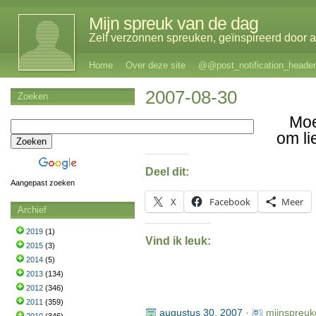
Mijn spreuk van de dag
Zelf verzonnen spreuken, geïnspireerd door al
Home
Over deze site
@@post_notification_header
2007-08-30
Zoeken
Moe
om li
Deel dit:
Aangepast zoeken
X
Facebook
Meer
Archief
2019
(1)
Vind ik leuk:
2015
(3)
2014
(5)
2013
(134)
2012
(346)
2011
(359)
augustus 30, 2007
·
mijnspreuk