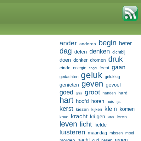
begin
ander
beter
anderen
dag
denken
delen
dichtbij
druk
doen
donker
dromen
gaan
einde
feest
energie
engel
geluk
gedachten
gelukkig
geven
genieten
gevoel
groot
goed
hard
handen
grijs
hart
hoofd
horen
ijs
huis
kerst
klein
komen
kiezen
kijken
kracht
krijgen
leren
koud
later
leven
licht
liefde
luisteren
maandag
missen
mooi
nacht
regen
morgen
oud
pasen