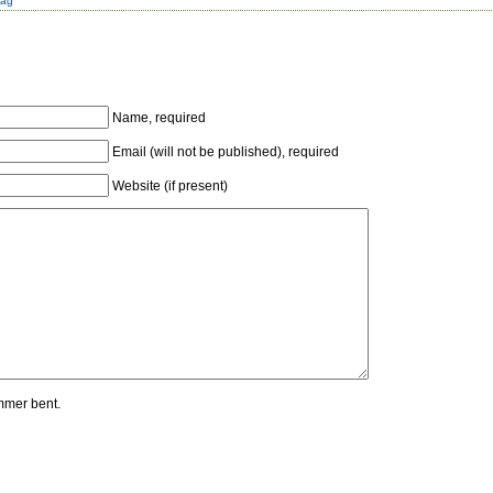
dag
Name, required
Email (will not be published), required
Website (if present)
mmer bent.