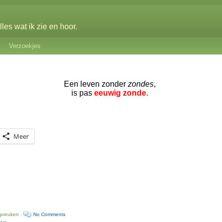
les wat ik zie en hoor.
Verzoekjes
Een leven zonder
zondes
,
is pas
eeuwig zonde
.
Meer
spreuken ·
No Comments