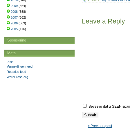
2010
(346)
Posted in:
Mijn spreuk van de 
2009
(364)
2008
(358)
2007
(362)
Leave a Reply
2006
(363)
2005
(176)
Sponsoring
Meta
Login
Vermeldingen feed
Reacties feed
WordPress.org
Bevestig dat u GEEN spa
« Previous post