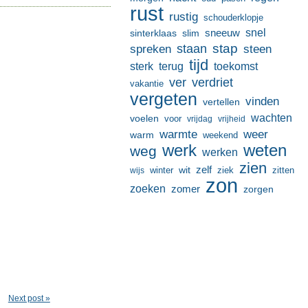
rust
rustig
schouderklopje
sneeuw
snel
sinterklaas
slim
stap
staan
spreken
steen
tijd
terug
toekomst
sterk
ver
verdriet
vakantie
vergeten
vinden
vertellen
wachten
voelen
voor
vrijdag
vrijheid
warmte
weer
warm
weekend
werk
weten
weg
werken
zien
zelf
wit
winter
ziek
wijs
zitten
zon
zoeken
zomer
zorgen
Next post »