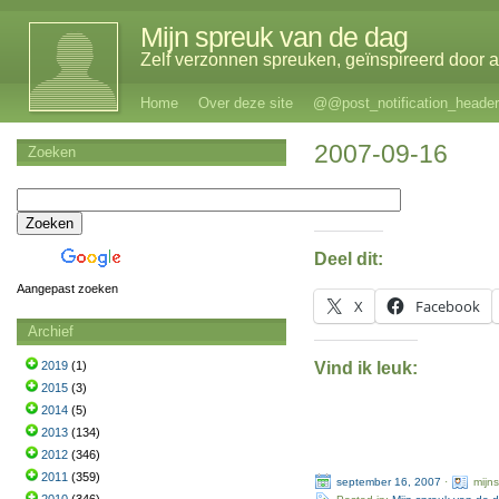
Mijn spreuk van de dag
Zelf verzonnen spreuken, geïnspireerd door al
Home
Over deze site
@@post_notification_header
2007-09-16
Zoeken
Deel dit:
Aangepast zoeken
X
Facebook
Archief
Vind ik leuk:
2019
(1)
2015
(3)
2014
(5)
2013
(134)
2012
(346)
2011
(359)
september 16, 2007
·
mijn