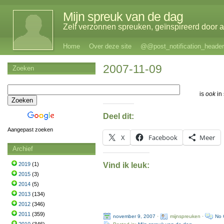
Mijn spreuk van de dag
Zelf verzonnen spreuken, geïnspireerd door al
Home
Over deze site
@@post_notification_header
2007-11-09
Zoeken
is
ook
in 
Deel dit:
Aangepast zoeken
X
Facebook
Meer
Archief
Vind ik leuk:
2019
(1)
2015
(3)
2014
(5)
2013
(134)
2012
(346)
2011
(359)
november 9, 2007
·
mijnspreuken ·
No 