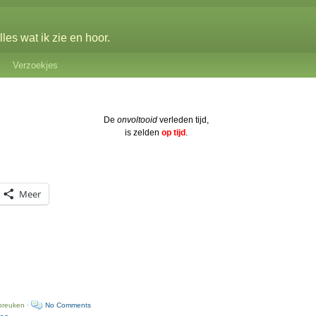
les wat ik zie en hoor.
Verzoekjes
De
onvoltooid
verleden tijd,
is zelden
op tijd
.
Meer
preuken ·
No Comments