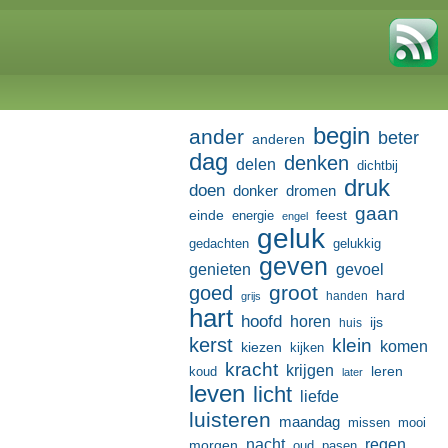
begin
ander
beter
anderen
dag
denken
delen
dichtbij
druk
doen
donker
dromen
gaan
einde
feest
energie
engel
geluk
gedachten
gelukkig
geven
genieten
gevoel
groot
goed
hard
handen
grijs
hart
hoofd
horen
ijs
huis
kerst
klein
komen
kiezen
kijken
kracht
krijgen
leren
koud
later
leven
licht
liefde
luisteren
maandag
missen
mooi
nacht
regen
morgen
oud
pasen