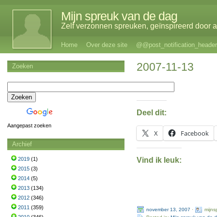
Mijn spreuk van de dag
Zelf verzonnen spreuken, geïnspireerd door al
Home
Over deze site
@@post_notification_header
2007-11-13
Zoeken
Deel dit:
Aangepast zoeken
X
Facebook
Archief
Vind ik leuk:
2019
(1)
2015
(3)
2014
(5)
2013
(134)
2012
(346)
2011
(359)
november 13, 2007
·
mijns