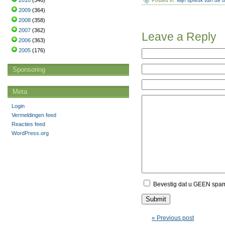
2010
(346)
Posted in:
Mijn spreuk van de 
2009
(364)
2008
(358)
2007
(362)
Leave a Reply
2006
(363)
2005
(176)
Sponsoring
Meta
Login
Vermeldingen feed
Reacties feed
WordPress.org
Bevestig dat u GEEN spa
« Previous post