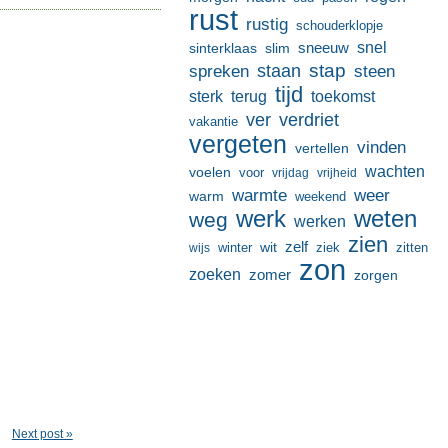
rust
rustig
schouderklopje
sneeuw
snel
sinterklaas
slim
stap
staan
spreken
steen
tijd
terug
toekomst
sterk
ver
verdriet
vakantie
vergeten
vinden
vertellen
wachten
voelen
voor
vrijdag
vrijheid
warmte
weer
warm
weekend
werk
weten
weg
werken
zien
zelf
wit
winter
ziek
wijs
zitten
zon
zoeken
zomer
zorgen
Next post »