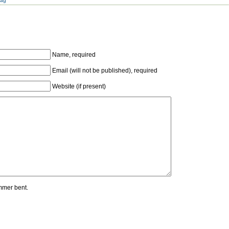
dag
Name, required
Email (will not be published), required
Website (if present)
mmer bent.