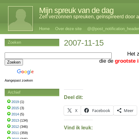
Mijn spreuk van de dag
Zelf verzonnen spreuken, geïnspireerd door al
Home
Over deze site
@@post_notification_header
2007-11-15
Zoeken
Het 
die de
grootste
Aangepast zoeken
Archief
Deel dit:
2019
(1)
2015
(3)
X
Facebook
Meer
2014
(5)
2013
(134)
2012
(346)
Vind ik leuk:
2011
(359)