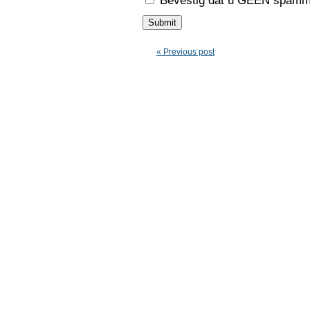
Bevestig dat u GEEN spamme
« Previous post