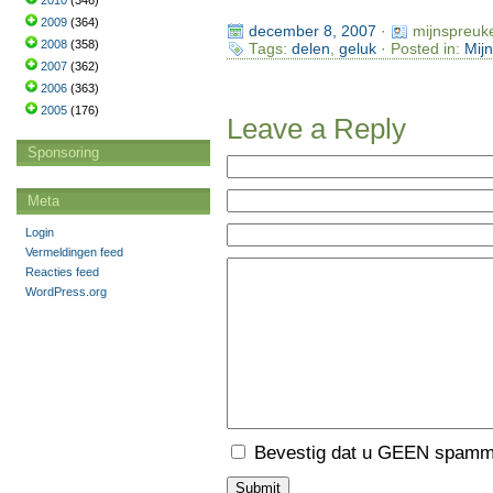
2010
(346)
2009
(364)
december 8, 2007
·
mijnspreuk
2008
(358)
Tags:
delen
,
geluk
· Posted in:
Mij
2007
(362)
2006
(363)
2005
(176)
Leave a Reply
Sponsoring
Meta
Login
Vermeldingen feed
Reacties feed
WordPress.org
Bevestig dat u GEEN spamme