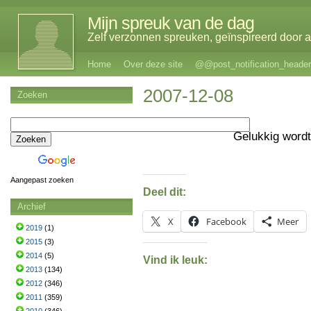
Mijn spreuk van de dag
Zelf verzonnen spreuken, geïnspireerd door al
Home
Over deze site
@@post_notification_header
2007-12-08
Zoeken
Gelukkig wordt
Aangepast zoeken
Deel dit:
Archief
X
Facebook
Meer
2019
(1)
2015
(3)
2014
(5)
Vind ik leuk:
2013
(134)
2012
(346)
2011
(359)