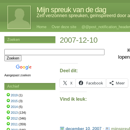
Mijn spreuk van de dag
Zelf verzonnen spreuken, geïnspireerd door al
Home
Over deze site
@@post_notification_header
2007-12-10
Zoeken
K
lopen
Deel dit:
Aangepast zoeken
X
Facebook
Meer
Archief
2019
(1)
Vind ik leuk:
2015
(3)
2014
(5)
2013
(134)
2012
(346)
2011
(359)
december 10, 2007
·
mijnspreu