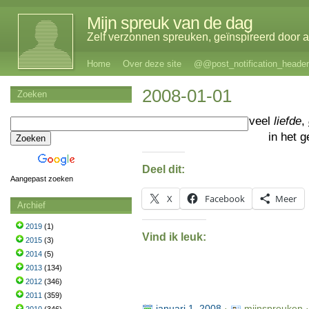
Mijn spreuk van de dag
Zelf verzonnen spreuken, geïnspireerd door al
Home
Over deze site
@@post_notification_header
2008-01-01
Zoeken
Iedereen veel
liefde
,
in het 
Deel dit:
Aangepast zoeken
X
Facebook
Meer
Archief
2019
(1)
Vind ik leuk:
2015
(3)
2014
(5)
2013
(134)
2012
(346)
2011
(359)
januari 1, 2008
·
mijnspreuken 