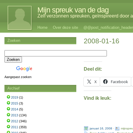
Mijn spreuk van de dag
Zelf verzonnen spreuken, geïnspireerd door al
Home
Over deze site
@@post_notification_header
2008-01-16
Zoeken
Deel dit:
Aangepast zoeken
X
Facebook
Archief
Vind ik leuk:
2019
(1)
2015
(3)
2014
(5)
2013
(134)
2012
(346)
2011
(359)
januari 16, 2008
·
mijnspre