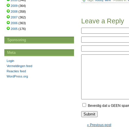
2010
(346)
Tags:
hobby
,
werk
· Posted in:
2009
(364)
2008
(358)
2007
(362)
Leave a Reply
2006
(363)
2005
(176)
Sponsoring
Meta
Login
Vermeldingen feed
Reacties feed
WordPress.org
Bevestig dat u GEEN spa
« Previous post