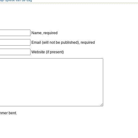
Mijn spreuk van de dag
Name, required
Email (will not be published), required
Website (if present)
mmer bent.