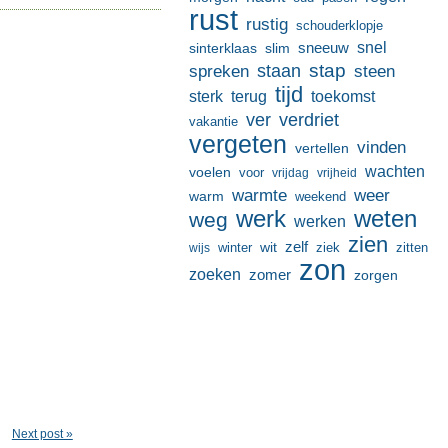
rust
rustig
schouderklopje
sneeuw
snel
sinterklaas
slim
stap
staan
spreken
steen
tijd
terug
toekomst
sterk
ver
verdriet
vakantie
vergeten
vinden
vertellen
wachten
voelen
voor
vrijdag
vrijheid
warmte
weer
warm
weekend
werk
weten
weg
werken
zien
zelf
wit
winter
ziek
wijs
zitten
zon
zoeken
zomer
zorgen
Next post »