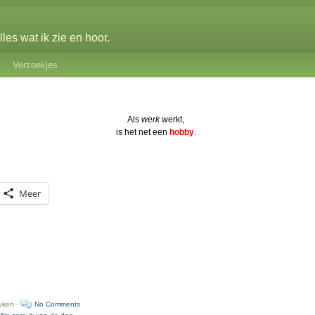
les wat ik zie en hoor.
Verzoekjes
Als
werk
werkt,
is het net een
hobby
.
Meer
uken ·
No Comments