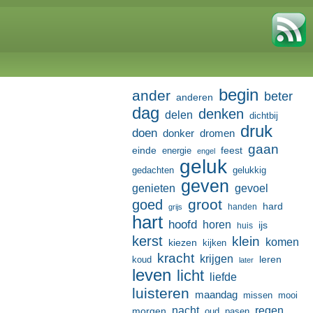
begin
ander
beter
anderen
dag
denken
delen
dichtbij
druk
doen
donker
dromen
gaan
einde
feest
energie
engel
geluk
gedachten
gelukkig
geven
genieten
gevoel
groot
goed
hard
handen
grijs
hart
hoofd
horen
ijs
huis
kerst
klein
komen
kiezen
kijken
kracht
krijgen
leren
koud
later
leven
licht
liefde
luisteren
maandag
missen
mooi
nacht
regen
morgen
oud
pasen