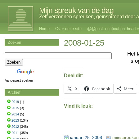
Mijn spreuk van de dag
Zelf verzonnen spreuken, geïnspireerd door al
Home
Over deze site
@@post_notification_header
2008-01-25
Zoeken
Het 
is 
Deel dit:
Aangepast zoeken
X
Facebook
Meer
Archief
2019
(1)
Vind ik leuk:
2015
(3)
2014
(5)
2013
(134)
2012
(346)
2011
(359)
januari 25, 2008
·
mijnspreuken