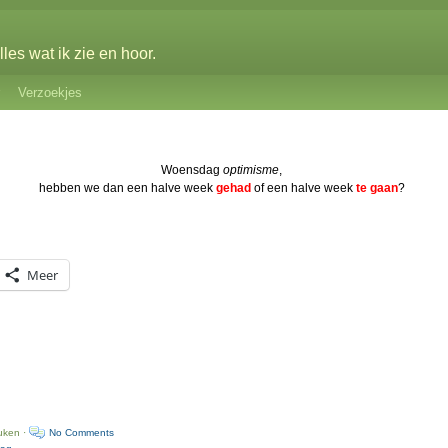
les wat ik zie en hoor.
Verzoekjes
Woensdag
optimisme
,
hebben we dan een halve week
gehad
of een halve week
te gaan
?
Meer
uken ·
No Comments