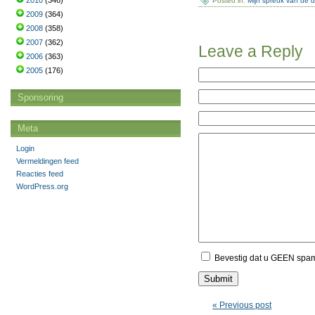
2010
(346)
Posted in:
Mijn spreuk van de 
2009
(364)
2008
(358)
2007
(362)
Leave a Reply
2006
(363)
2005
(176)
Sponsoring
Meta
Login
Vermeldingen feed
Reacties feed
WordPress.org
Bevestig dat u GEEN spa
« Previous post