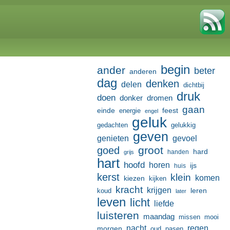
begin
ander
beter
anderen
dag
denken
delen
dichtbij
druk
doen
donker
dromen
gaan
einde
feest
energie
engel
geluk
gedachten
gelukkig
geven
genieten
gevoel
groot
goed
hard
handen
grijs
hart
hoofd
horen
ijs
huis
kerst
klein
komen
kiezen
kijken
kracht
krijgen
leren
koud
later
leven
licht
liefde
luisteren
maandag
missen
mooi
nacht
regen
morgen
oud
pasen