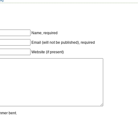
dag
Name, required
Email (will not be published), required
Website (if present)
mmer bent.