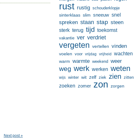
rust
rustig
schouderklopje
sneeuw
snel
sinterklaas
slim
stap
staan
spreken
steen
tijd
terug
toekomst
sterk
ver
verdriet
vakantie
vergeten
vinden
vertellen
wachten
voelen
voor
vrijdag
vrijheid
warmte
weer
warm
weekend
werk
weten
weg
werken
zien
zelf
wit
winter
ziek
wijs
zitten
zon
zoeken
zomer
zorgen
Next post »