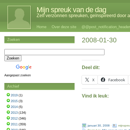
Mijn spreuk van de dag
Zelf verzonnen spreuken, geïnspireerd door al
Home
Over deze site
@@post_notification_header
2008-01-30
Zoeken
Deel dit:
Aangepast zoeken
X
Facebook
Archief
Vind ik leuk:
2019
(1)
2015
(3)
2014
(5)
2013
(134)
2012
(346)
2011
(359)
januari 30, 2008
·
mijnspre