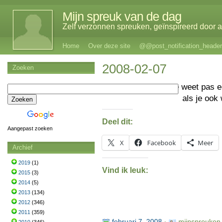
Mijn spreuk van de dag
Zelf verzonnen spreuken, geïnspireerd door al
Home
Over deze site
@@post_notification_header
2008-02-07
Zoeken
Je weet pas e
als je ook
Deel dit:
Aangepast zoeken
X
Facebook
Meer
Archief
2019
(1)
Vind ik leuk:
2015
(3)
2014
(5)
2013
(134)
2012
(346)
2011
(359)
februari 7, 2008
·
mijnspreuken