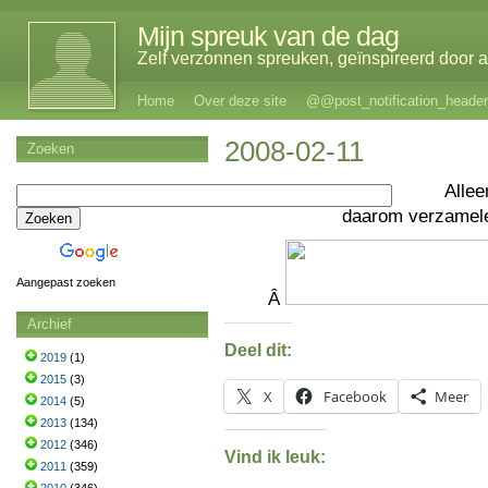
Mijn spreuk van de dag
Zelf verzonnen spreuken, geïnspireerd door al
Home
Over deze site
@@post_notification_header
2008-02-11
Zoeken
Allee
daarom verzame
Aangepast zoeken
Â
Archief
Deel dit:
2019
(1)
2015
(3)
X
Facebook
Meer
2014
(5)
2013
(134)
2012
(346)
Vind ik leuk:
2011
(359)