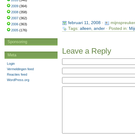
2010
(346)
2009
(364)
2008
(358)
2007
(362)
februari 11, 2008
·
mijnspreuke
2006
(363)
Tags:
alleen
,
ander
· Posted in:
Mij
2005
(176)
Sponsoring
Leave a Reply
Meta
Login
Vermeldingen feed
Reacties feed
WordPress.org