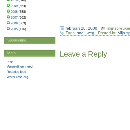
2010
(346)
2009
(364)
2008
(358)
2007
(362)
2006
(363)
februari 28, 2008
·
mijnspreuke
2005
(176)
Tags:
snel
,
weg
· Posted in:
Mijn s
Sponsoring
Leave a Reply
Meta
Login
Vermeldingen feed
Reacties feed
WordPress.org