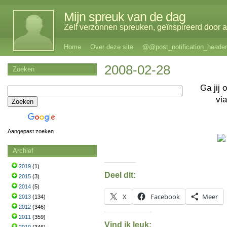
Mijn spreuk van de dag
Zelf verzonnen spreuken, geïnspireerd door al
Home
Over deze site
@@post_notification_header
2008-02-28
Zoeken
Ga jij 
vi
Aangepast zoeken
Archief
2019
(1)
Deel dit:
2015
(3)
2014
(5)
X
Facebook
Meer
2013
(134)
2012
(346)
2011
(359)
Vind ik leuk: