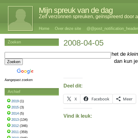
Mijn spreuk van de dag
Zelf verzonnen spreuken, geïnspireerd door al
Home
Over deze site
@@post_notification_header
2008-04-05
Zoeken
Als het de
klei
dan kun j
Aangepast zoeken
Deel dit:
Archief
X
Facebook
Meer
2019
(1)
2015
(3)
2014
(5)
Vind ik leuk:
2013
(134)
2012
(346)
2011
(359)