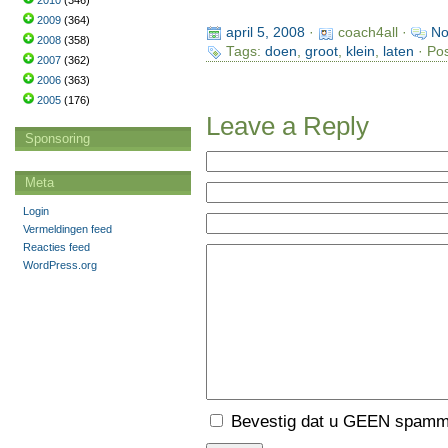
2010
(346)
2009
(364)
april 5, 2008
·
coach4all ·
No
2008
(358)
Tags:
doen
,
groot
,
klein
,
laten
· Pos
2007
(362)
2006
(363)
2005
(176)
Leave a Reply
Sponsoring
Meta
Login
Vermeldingen feed
Reacties feed
WordPress.org
Bevestig dat u GEEN spamme