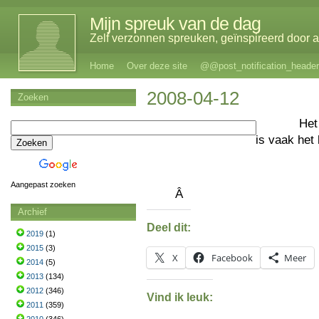
Mijn spreuk van de dag
Zelf verzonnen spreuken, geïnspireerd door al
Home
Over deze site
@@post_notification_header
2008-04-12
Zoeken
Het
is vaak het
Aangepast zoeken
Â
Archief
Deel dit:
2019
(1)
2015
(3)
X
Facebook
Meer
2014
(5)
2013
(134)
2012
(346)
Vind ik leuk:
2011
(359)