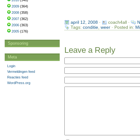
2010
(346)
2009
(364)
2008
(358)
2007
(362)
april 12, 2008
·
coach4all ·
N
2006
(363)
Tags:
conditie
,
weer
· Posted in:
Mi
2005
(176)
Sponsoring
Leave a Reply
Meta
Login
Vermeldingen feed
Reacties feed
WordPress.org