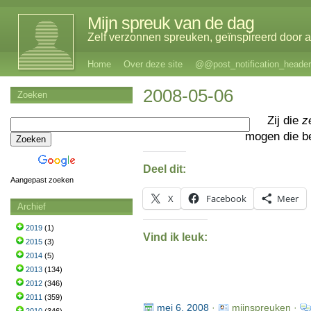
Mijn spreuk van de dag
Zelf verzonnen spreuken, geïnspireerd door al
Home
Over deze site
@@post_notification_header
2008-05-06
Zoeken
Zij die
z
mogen die b
Deel dit:
Aangepast zoeken
X
Facebook
Meer
Archief
2019
(1)
Vind ik leuk:
2015
(3)
2014
(5)
2013
(134)
2012
(346)
2011
(359)
mei 6, 2008
·
mijnspreuken ·