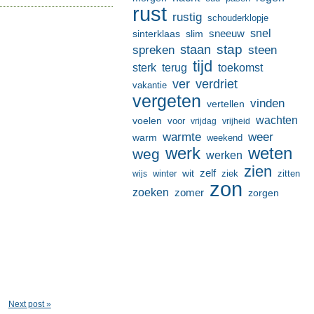
rust
rustig
schouderklopje
sneeuw
snel
sinterklaas
slim
stap
staan
spreken
steen
tijd
terug
toekomst
sterk
ver
verdriet
vakantie
vergeten
vinden
vertellen
wachten
voelen
voor
vrijdag
vrijheid
warmte
weer
warm
weekend
werk
weten
weg
werken
zien
zelf
wit
winter
ziek
wijs
zitten
zon
zoeken
zomer
zorgen
Next post »