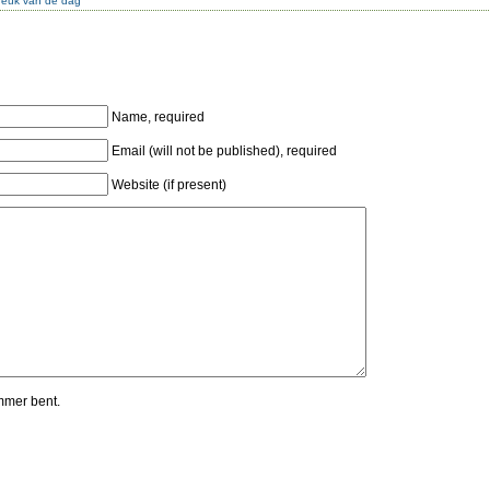
preuk van de dag
Name, required
Email (will not be published), required
Website (if present)
mmer bent.