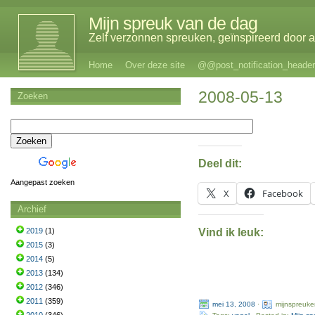
Mijn spreuk van de dag
Zelf verzonnen spreuken, geïnspireerd door al
Home
Over deze site
@@post_notification_header
2008-05-13
Zoeken
Deel dit:
Aangepast zoeken
X
Facebook
Archief
Vind ik leuk:
2019
(1)
2015
(3)
2014
(5)
2013
(134)
2012
(346)
2011
(359)
mei 13, 2008
·
mijnspreuke