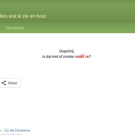
les wat ik zie en hoor.
Verzoekjes
Vogelvrij
,
is dat met of zonder
voliÃ¨re
?
Meer
n ·
No Comments