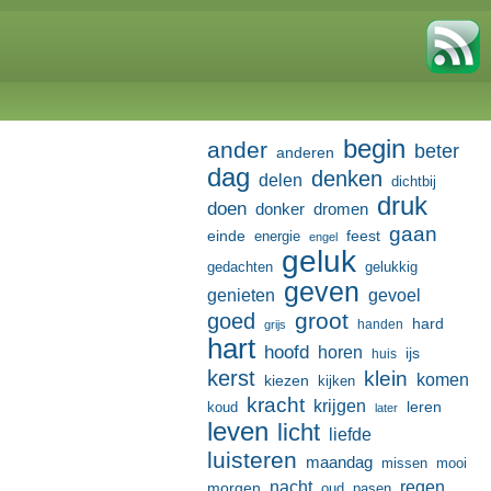
begin
ander
beter
anderen
dag
denken
delen
dichtbij
druk
doen
donker
dromen
gaan
einde
feest
energie
engel
geluk
gedachten
gelukkig
geven
genieten
gevoel
groot
goed
hard
handen
grijs
hart
hoofd
horen
ijs
huis
kerst
klein
komen
kiezen
kijken
kracht
krijgen
leren
koud
later
leven
licht
liefde
luisteren
maandag
missen
mooi
nacht
regen
morgen
oud
pasen