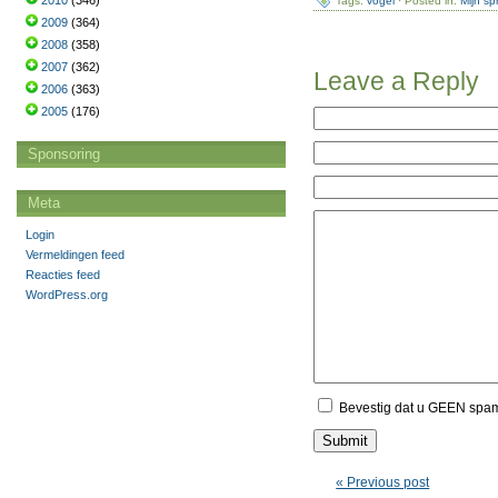
2010
(346)
Tags:
vogel
· Posted in:
Mijn s
2009
(364)
2008
(358)
2007
(362)
Leave a Reply
2006
(363)
2005
(176)
Sponsoring
Meta
Login
Vermeldingen feed
Reacties feed
WordPress.org
Bevestig dat u GEEN spa
« Previous post