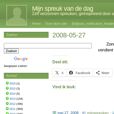
Mijn spreuk van de dag
Zelf verzonnen spreuken, geïnspireerd door al
Home
Over deze site
@@post_notification_header
2008-05-27
Zoeken
Zon
verdient
Deel dit:
Aangepast zoeken
X
Facebook
Meer
Archief
2019
(1)
Vind ik leuk:
2015
(3)
2014
(5)
2013
(134)
2012
(346)
2011
(359)
mei 27, 2008
·
mijnspreuken ·