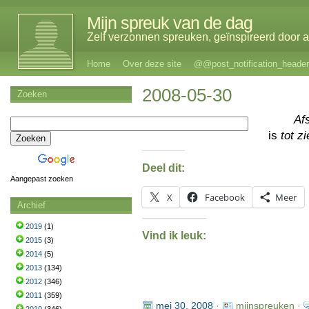
Mijn spreuk van de dag
Zelf verzonnen spreuken, geïnspireerd door al
Home
Over deze site
@@post_notification_header
2008-05-30
Zoeken
Af
is
tot z
Deel dit:
Aangepast zoeken
X
Facebook
Meer
Archief
2019
(1)
Vind ik leuk:
2015
(3)
2014
(5)
2013
(134)
2012
(346)
2011
(359)
mei 30, 2008
·
mijnspreuken ·