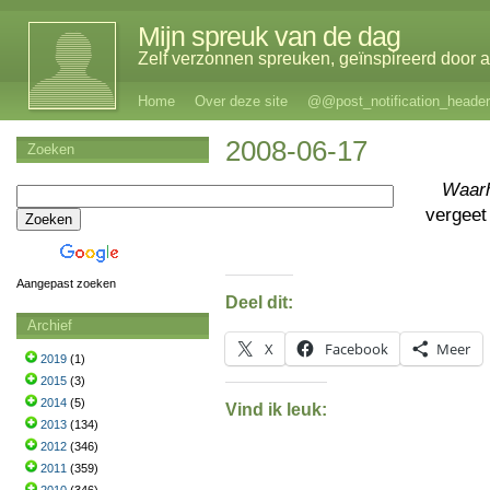
Mijn spreuk van de dag
Zelf verzonnen spreuken, geïnspireerd door al
Home
Over deze site
@@post_notification_header
2008-06-17
Zoeken
Waar
vergee
Aangepast zoeken
Deel dit:
Archief
X
Facebook
Meer
2019
(1)
2015
(3)
2014
(5)
Vind ik leuk:
2013
(134)
2012
(346)
2011
(359)