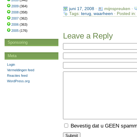
2010
(346)
2009
(364)
juni 17, 2008
·
mijnspreuken ·
2008
(358)
Tags:
terug
,
waarheen
· Posted in
2007
(362)
2006
(363)
2005
(176)
Leave a Reply
Sponsoring
Meta
Login
Vermeldingen feed
Reacties feed
WordPress.org
Bevestig dat u GEEN spamme