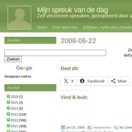
Mijn spreuk van de dag
Zelf verzonnen spreuken, geïnspireerd door al
Home
Over deze site
@@post_notification_header
2008-06-22
Zoeken
Z
delf 
Deel dit:
Aangepast zoeken
X
Facebook
Meer
Archief
Vind ik leuk:
2019
(1)
2015
(3)
2014
(5)
2013
(134)
2012
(346)
2011
(359)
juni 22, 2008
·
mijnspreuken ·
No Comm