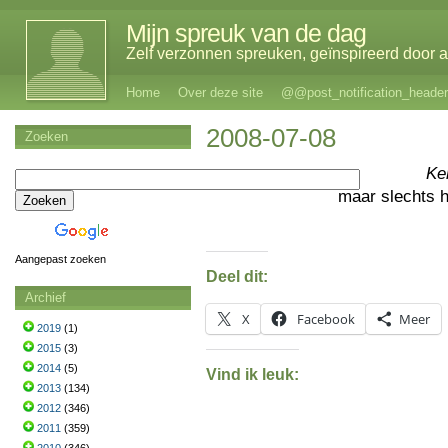
Mijn spreuk van de dag
Zelf verzonnen spreuken, geïnspireerd door al
Home
Over deze site
@@post_notification_header
2008-07-08
Zoeken
Ke
maar slechts 
Aangepast zoeken
Deel dit:
Archief
X
Facebook
Meer
2019
(1)
2015
(3)
2014
(5)
Vind ik leuk:
2013
(134)
2012
(346)
2011
(359)