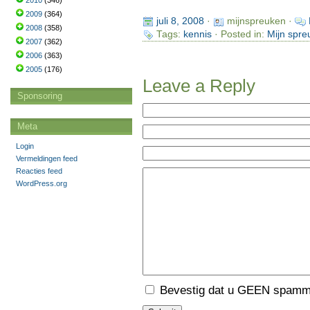
2010
(346)
2009
(364)
juli 8, 2008
·
mijnspreuken ·
2008
(358)
Tags:
kennis
· Posted in:
Mijn spre
2007
(362)
2006
(363)
2005
(176)
Leave a Reply
Sponsoring
Meta
Login
Vermeldingen feed
Reacties feed
WordPress.org
Bevestig dat u GEEN spamme