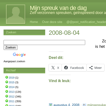
Mijn spreuk van de dag
Zelf verzonnen spreuken, geïnspireerd door al
Home
Over deze site
@@post_notification_header
2008-08-04
Zoeken
Z
is het
Deel dit:
Aangepast zoeken
X
Facebook
Meer
Archief
2019
(1)
Vind ik leuk:
2015
(3)
2014
(5)
2013
(134)
2012
(346)
2011
(359)
augustus 4, 2008
·
mijnspreuke