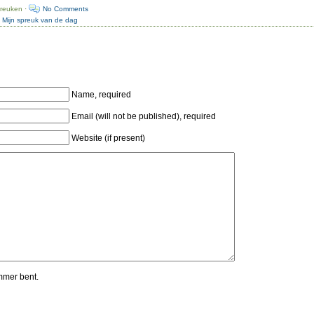
preuken ·
No Comments
:
Mijn spreuk van de dag
Name, required
Email (will not be published), required
Website (if present)
mmer bent.