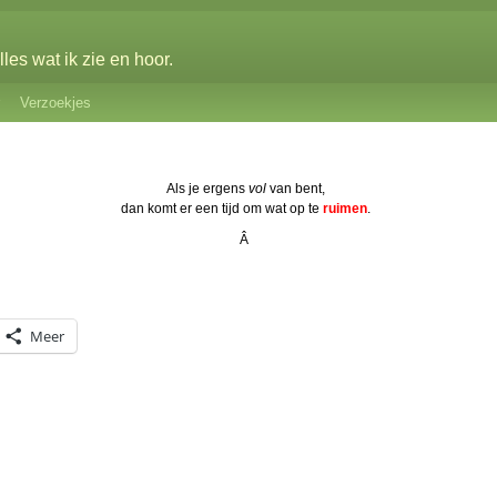
les wat ik zie en hoor.
Verzoekjes
Als je ergens
vol
van bent,
dan komt er een tijd om wat op te
ruimen
.
Â
Meer