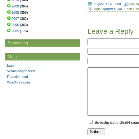
2010
(346)
augustus 14, 2008
·
mijns
2009
(364)
Tags:
opruimen
,
vol
· Posted in
2008
(358)
2007
(362)
2006
(363)
Leave a Reply
2005
(176)
Sponsoring
Meta
Login
Vermeldingen feed
Reacties feed
WordPress.org
Bevestig dat u GEEN spa