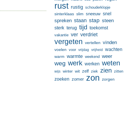
rust
rustig
schouderklopje
sneeuw
snel
sinterklaas
slim
stap
staan
spreken
steen
tijd
terug
toekomst
sterk
ver
verdriet
vakantie
vergeten
vinden
vertellen
wachten
voelen
voor
vrijdag
vrijheid
warmte
weer
warm
weekend
werk
weten
weg
werken
zien
zelf
wit
winter
ziek
wijs
zitten
zon
zoeken
zomer
zorgen