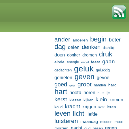
begin
ander
beter
anderen
dag
denken
delen
dichtbij
druk
doen
donker
dromen
gaan
einde
feest
energie
engel
geluk
gedachten
gelukkig
geven
genieten
gevoel
groot
goed
hard
handen
grijs
hart
hoofd
horen
ijs
huis
kerst
klein
komen
kiezen
kijken
kracht
krijgen
leren
koud
later
leven
licht
liefde
luisteren
maandag
missen
mooi
nacht
regen
morgen
oud
pasen