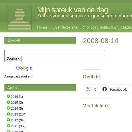
Mijn spreuk van de dag
Zelf verzonnen spreuken, geïnspireerd door al
Home
Over deze site
@@post_notification_header
2008-08-14
Zoeken
Deel dit:
Aangepast zoeken
Archief
X
Facebook
2019
(1)
2015
(3)
Vind ik leuk:
2014
(5)
2013
(134)
2012
(346)
2011
(359)