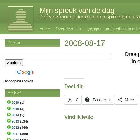
Mijn spreuk van de dag
Zelf verzonnen spreuken, geïnspireerd door al
Home
Over deze site
@@post_notification_header
2008-08-17
Zoeken
Draag 
in 
Aangepast zoeken
Deel dit:
Archief
X
Facebook
Meer
2019
(1)
2015
(3)
2014
(5)
Vind ik leuk:
2013
(134)
2012
(346)
2011
(359)