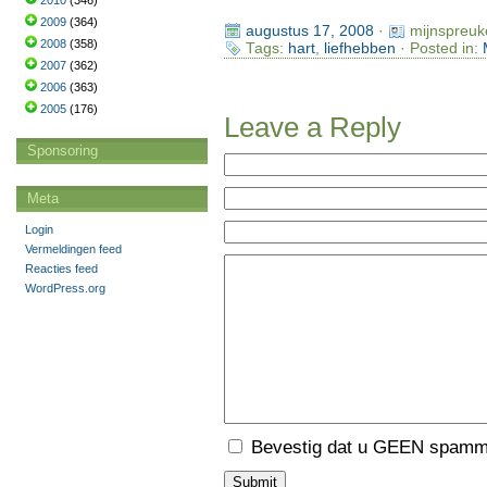
2010
(346)
2009
(364)
augustus 17, 2008
·
mijnspreuk
2008
(358)
Tags:
hart
,
liefhebben
· Posted in:
2007
(362)
2006
(363)
2005
(176)
Leave a Reply
Sponsoring
Meta
Login
Vermeldingen feed
Reacties feed
WordPress.org
Bevestig dat u GEEN spamme