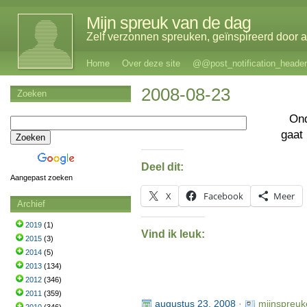
Mijn spreuk van de dag
Zelf verzonnen spreuken, geïnspireerd door al
Home
Over deze site
@@post_notification_header
2008-08-23
Zoeken
On
gaat 
Deel dit:
Aangepast zoeken
X
Facebook
Meer
Archief
2019
(1)
Vind ik leuk:
2015
(3)
2014
(5)
2013
(134)
2012
(346)
2011
(359)
augustus 23, 2008
·
mijnspreuk