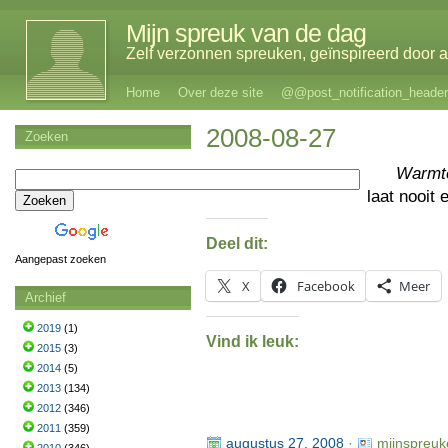
Mijn spreuk van de dag
Zelf verzonnen spreuken, geïnspireerd door al
Home
Over deze site
@@post_notification_header
2008-08-27
Zoeken
Warmt
laat nooit
Deel dit:
Aangepast zoeken
X
Facebook
Meer
Archief
2019
(1)
Vind ik leuk:
2015
(3)
2014
(5)
2013
(134)
2012
(346)
2011
(359)
augustus 27, 2008
·
mijnspreuk