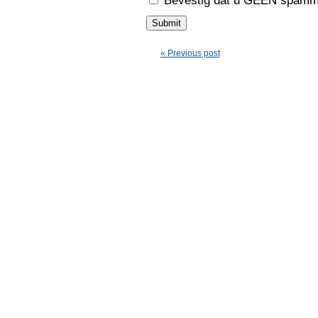
Bevestig dat u GEEN spamme
« Previous post