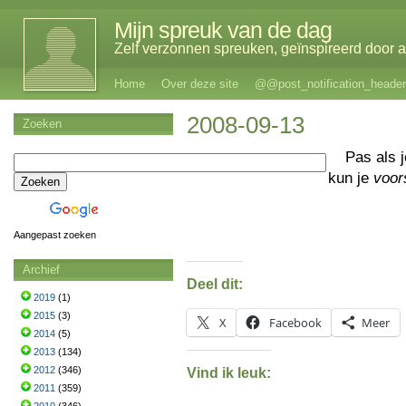
Mijn spreuk van de dag
Zelf verzonnen spreuken, geïnspireerd door al
Home
Over deze site
@@post_notification_header
2008-09-13
Zoeken
Pas als 
kun je
voor
Aangepast zoeken
Archief
Deel dit:
2019
(1)
2015
(3)
X
Facebook
Meer
2014
(5)
2013
(134)
2012
(346)
Vind ik leuk:
2011
(359)